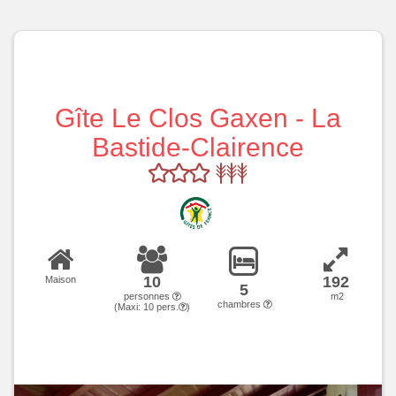
Gîte Le Clos Gaxen - La
Bastide-Clairence
10
192
Maison
5
personnes
m2
chambres
(Maxi:
10
pers.
)