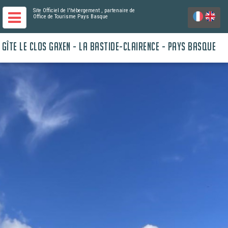
Site Officiel de l'hébergement
, partenaire de
Office de Tourisme Pays Basque
GÎTE LE CLOS GAXEN - LA BASTIDE-CLAIRENCE - PAYS BASQUE